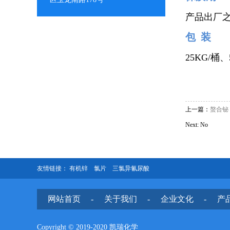
产品出厂之
包 装
25KG/桶、
上一篇：
螯合铋
Next: No
友情链接：
有机锌
氯片
三氯异氰尿酸
网站首页
-
关于我们
-
企业文化
-
产
Copyright © 2019-2020 凯瑞化学