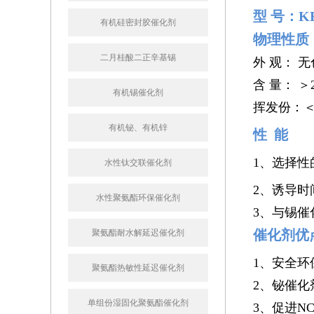
型
号：KRB
有机硅密封胶催化剂
物理性质
二月桂酸二正辛基锡
外 观： 
含 量： ＞2
有机锡催化剂
挥发份：＜0
有机铋、有机锌
性 能
1、选择性
水性钛交联催化剂
2、诱导
水性聚氨酯环保催化剂
3、与锡催
催化剂优
聚氨酯耐水解延迟催化剂
1、安全
聚氨酯热敏性延迟催化剂
2、铋催
单组份湿固化聚氨酯催化剂
3、促进N