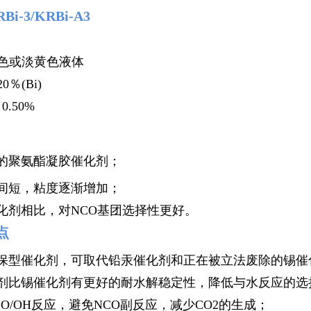
i-3/KRBi-A3
无色或淡黄色液体
0％(Bi)
.50%
的聚氨酯凝胶催
化剂；
时间短，粘度逐渐增加；
化剂相比，对NCO基团选择性更好。
点
环保型催化剂，可取代铅汞催化剂和正在被立法废除的锡催
化剂比锡催化剂有更好的耐水解稳定性，降低与水反应的选
CO/OH反应，避免NCO副反应，减少CO2的生成；