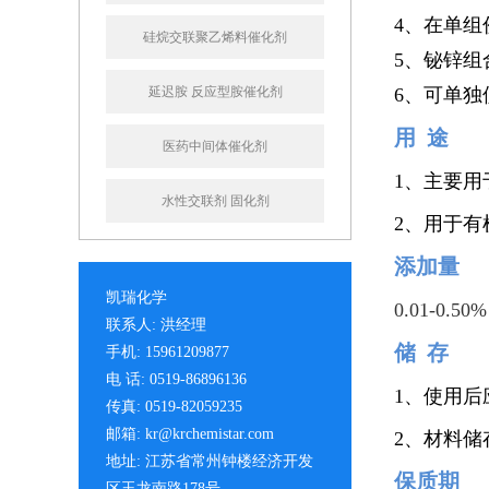
4、在单组
硅烷交联聚乙烯料催化剂
5、铋锌
延迟胺 反应型胺催化剂
6、可单
用 途
医药中间体催化剂
1、主要
水性交联剂 固化剂
2、用于
添加量
凯瑞化学
0.01-0.50%
联系人: 洪经理
储 存
手机: 15961209877
电 话: 0519-86896136
1、使用
传真: 0519-82059235
邮箱: kr@krchemistar.com
2、材料
地址: 江苏省常州钟楼经济开发
保质期
区玉龙南路178号