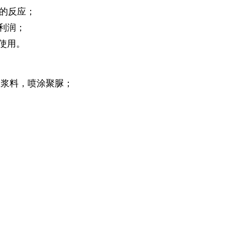
水的反应；
利润；
使用。
脂浆料，喷涂聚脲；