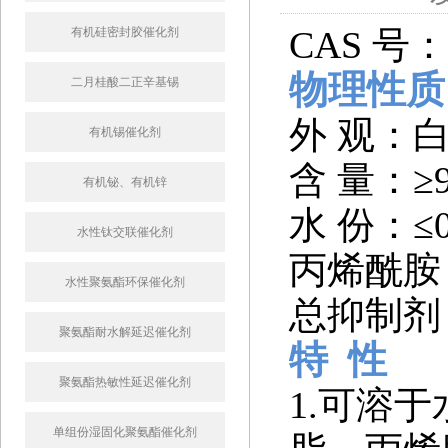
CAS 号：2
有机硅密封胶催化剂
物
理性质
二月桂酸二正辛基锡
外 观：
有机锡催化剂
含 量：≥
有机铋、有机锌
水 份：≤0
水性钛交联催化剂
丙烯酰胺：
水性聚氨酯环保催化剂
总抑制剂：
聚氨酯耐水解延迟催化剂
特 性
聚氨酯热敏性延迟催化剂
1.可溶
单组份湿固化聚氨酯催化剂