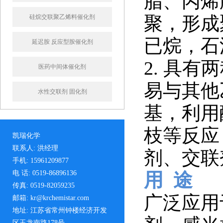
脂、丙烯
聚，形成
硅烷交联聚乙烯料催化剂
已烷，石
延迟胺 反应型胺催化剂
2. 具
医药中间体催化剂
易与其他
水性交联剂 固化剂
基，利用
枝等反应
凯瑞化学
联系人: 洪经理
剂、交联
手机: 15961209877
电 话: 0519-86896136
用 途
传真: 0519-82059235
广泛应用
邮箱: kr@krchemistar.com
地址: 江苏省常州钟楼经济开发
区玉龙南路178号