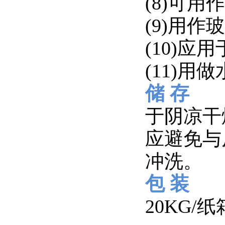
(8)可
(9)用
(10)
(11)
储 存
于阴凉干
应避免与
冲洗。
包 装
20KG/纸