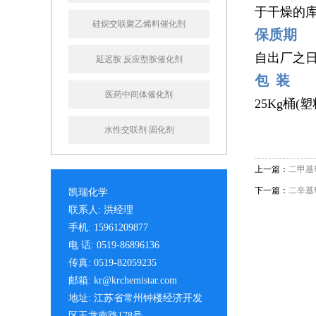
于干燥的
硅烷交联聚乙烯料催化剂
保质期
自出厂之日
延迟胺 反应型胺催化剂
包 装
医药中间体催化剂
25Kg桶(
水性交联剂 固化剂
上一篇：
二甲基
下一篇：
二辛基
凯瑞化学
联系人: 洪经理
手机: 15961209877
电 话: 0519-86896136
传真: 0519-82059235
邮箱: kr@krchemistar.com
地址: 江苏省常州钟楼经济开发
区玉龙南路178号