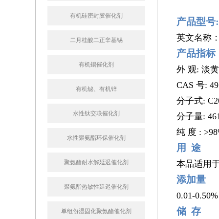
有机硅密封胶催化剂
产品型号
英文名称
二月桂酸二正辛基锡
产品指标
有机锡催化剂
外 观: 淡
CAS 号: 49
有机铋、有机锌
分子式: C2
水性钛交联催化剂
分子量: 461
纯 度 : >9
水性聚氨酯环保催化剂
用 途
聚氨酯耐水解延迟催化剂
本品适用
添加量
聚氨酯热敏性延迟催化剂
0.01-0.50%
储 存
单组份湿固化聚氨酯催化剂