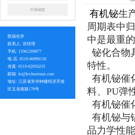
行业动态
有机铋
生
周期表中归
凯瑞化学
中是最重
联系人: 洪经理
铋化合物
手机: 15961209877
电 话: 0519-86896136
特性。
传真: 0519-82059235
邮箱: kr@krchemistar.com
有机铋催化
地址: 江苏省常州钟楼经济开发
料、PU弹
区玉龙南路178号
有机铋催
有机铋与锡
品力学性