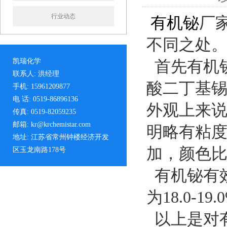
行业动态
有机铋
厂
不同之处
凯瑞化学
首先有机
联系人: 洪经理
酸二丁基
手机: 15961209877
电 话: 0519-86896136
外观上来
传真: 0519-82059235
邮箱: kr@krchemistar.com
明略有粘
地址: 江苏省常州钟楼经济开发
加，颜色
区玉龙南路178号
有机铋有效
为18.0-19
以上是对