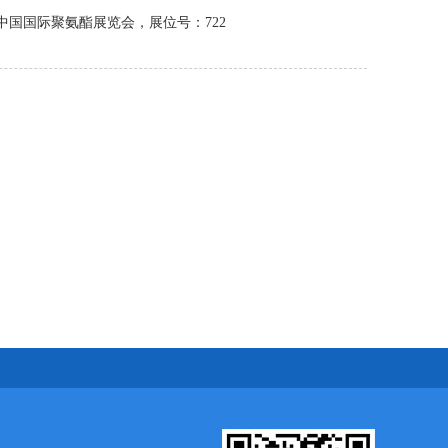
届中国国际聚氨酯展览会，展位号：722