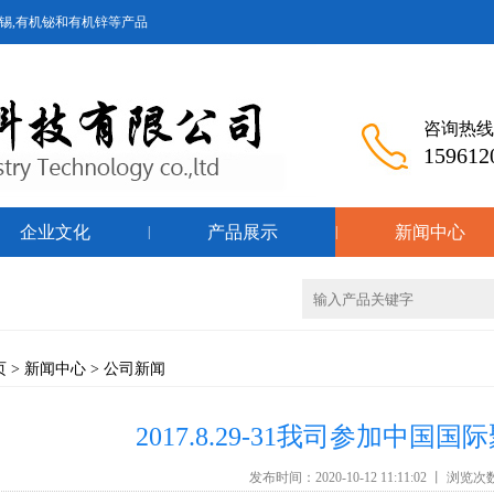
锡,有机铋和有机锌等产品
咨询热线
159612
企业文化
产品展示
新闻中心
|
|
页
>
新闻中心
>
公司新闻
2017.8.29-31我司参加中国
发布时间：2020-10-12 11:11:02 丨 浏览