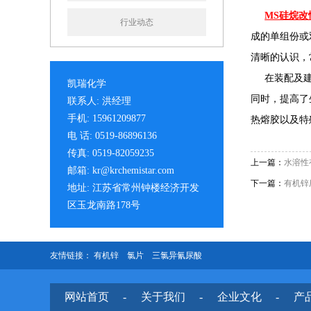
MS硅烷
行业动态
成的单组份或
清晰的认识，
在装配及建筑
凯瑞化学
同时，提高了
联系人: 洪经理
手机: 15961209877
热熔胶以及特
电 话: 0519-86896136
传真: 0519-82059235
上一篇：
水溶性
邮箱: kr@krchemistar.com
下一篇：
有机锌
地址: 江苏省常州钟楼经济开发
区玉龙南路178号
友情链接：
有机锌
氯片
三氯异氰尿酸
网站首页
-
关于我们
-
企业文化
-
产