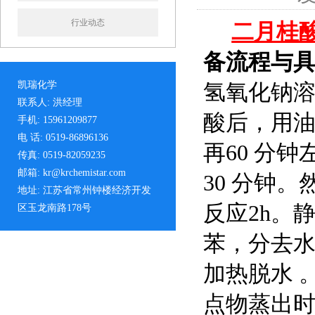
行业动态
二月桂
备流程与
凯瑞化学
氢氧化钠溶
联系人: 洪经理
酸后，用油
手机: 15961209877
电 话: 0519-86896136
再60 分
传真: 0519-82059235
邮箱: kr@krchemistar.com
30 分钟。
地址: 江苏省常州钟楼经济开发
反应2h。
区玉龙南路178号
苯，分去水
加热脱水 
点物蒸出时