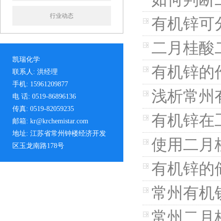
行业动态
有机锌可
二月桂酸
凯瑞化学
有机锌的
联系人: 洪经理
手机: 15961209877
浅析常州
电 话: 0519-86896136
传真: 0519-82059235
有机锌在
邮箱: kr@krchemistar.com
地址: 江苏省常州钟楼经济开发
使用二月
区玉龙南路178号
有机锌的
常州有机
常州二月