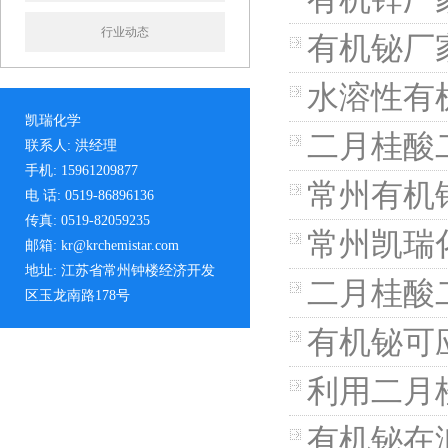
行业动态
有机铋厂
水溶性有
凯瑞化学
二月桂酸
联系人: 洪经理
手机: 15961209877
常州有机
电 话: 0519-86896136
传真: 0519-82059235
常州凯瑞
邮箱: kr@krchemistar.com
地址: 江苏省常州钟楼经济开发
二月桂酸
区玉龙南路178号
有机铋可
利用二月
有机铋在